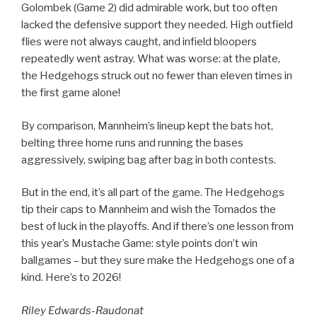
Golombek (Game 2) did admirable work, but too often
lacked the defensive support they needed. High outfield
flies were not always caught, and infield bloopers
repeatedly went astray. What was worse: at the plate,
the Hedgehogs struck out no fewer than eleven times in
the first game alone!
By comparison, Mannheim’s lineup kept the bats hot,
belting three home runs and running the bases
aggressively, swiping bag after bag in both contests.
But in the end, it’s all part of the game. The Hedgehogs
tip their caps to Mannheim and wish the Tornados the
best of luck in the playoffs. And if there’s one lesson from
this year’s Mustache Game: style points don’t win
ballgames – but they sure make the Hedgehogs one of a
kind. Here’s to 2026!
Riley Edwards-Raudonat