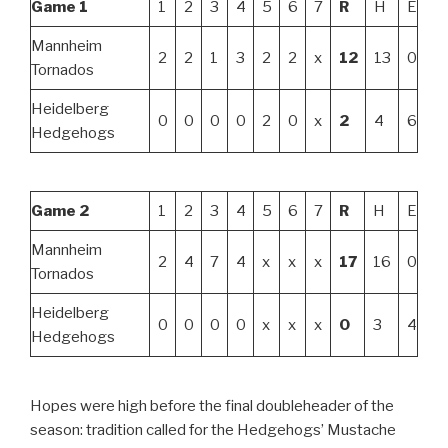
Game 1
1
2
3
4
5
6
7
R
H
E
Mannheim
2
2
1
3
2
2
x
12
13
0
Tornados
Heidelberg
0
0
0
0
2
0
x
2
4
6
Hedgehogs
Game 2
1
2
3
4
5
6
7
R
H
E
Mannheim
2
4
7
4
x
x
x
17
16
0
Tornados
Heidelberg
0
0
0
0
x
x
x
0
3
4
Hedgehogs
Hopes were high before the final doubleheader of the
season: tradition called for the Hedgehogs’ Mustache