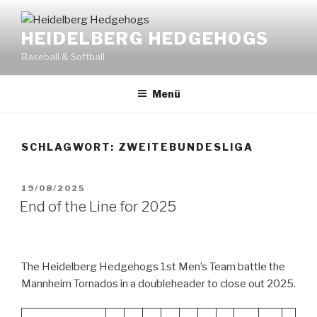
Zum
Inhalt
HEIDELBERG HEDGEHOGS
springen
Baseball & Softball
Menü
SCHLAGWORT:
ZWEITEBUNDESLIGA
VERÖFFENTLICHT
19/08/2025
AM
End of the Line for 2025
The Heidelberg Hedgehogs 1st Men’s Team battle the
Mannheim Tornados in a doubleheader to close out 2025.