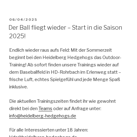
VERÖFFENTLICHT
06/04/2025
AM
Der Ball fliegt wieder – Start in die Saison
2025!
Endlich wieder raus aufs Feld: Mit der Sommerzeit
beginnt bei den Heidelberg Hedgehogs das Outdoor-
Training! Ab sofort finden unsere Trainings wieder auf
dem Baseballfeld in HD-Rohrbach im Erlenweg statt –
frische Luft, echtes Spielgefühl und jede Menge Spaß
inklusive.
Die aktuellen Trainingszeiten findet ihr wie gewohnt
direkt bei den
Teams
oder auf Anfrage unter:
info@heidelberg-hedgehogs.de
Für alle Interessierten unter 18 Jahren: