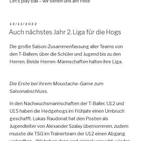
Let’s play ball – wir sehen uns am Feld!
VERÖFFENTLICHT
12/11/2022
AM
Auch nächstes Jahr 2. Liga für die Hogs
Die große Saison-Zusammenfassung aller Teams von
den T-Ballern, über die Schüler und Jugend bis zu den
Herren. Beide Herren-Mannschaften halten ihre Liga.
Die Erste bei ihrem Moustache-Game zum
Saisonabschluss.
In den Nachwuchsmannschaften der T-Baller, U12 und
U15 haben die Hedgehogs im Frühjahr einen Umbruch
geschafft. Lukas Raudonat hat den Posten als
Jugendleiter von Alexander Szalay übernommen, zudem
musste die TSG im Trainerteam der U12 einen Abgang