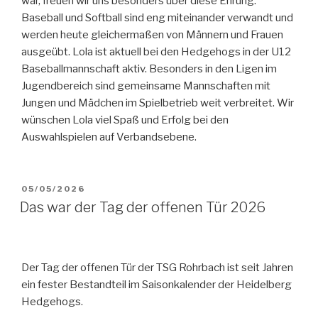
war, freuen wir uns besonders über diese Ehrung.
Baseball und Softball sind eng miteinander verwandt und
werden heute gleichermaßen von Männern und Frauen
ausgeübt. Lola ist aktuell bei den Hedgehogs in der U12
Baseballmannschaft aktiv. Besonders in den Ligen im
Jugendbereich sind gemeinsame Mannschaften mit
Jungen und Mädchen im Spielbetrieb weit verbreitet. Wir
wünschen Lola viel Spaß und Erfolg bei den
Auswahlspielen auf Verbandsebene.
VERÖFFENTLICHT
05/05/2026
AM
Das war der Tag der offenen Tür 2026
Der Tag der offenen Tür der TSG Rohrbach ist seit Jahren
ein fester Bestandteil im Saisonkalender der Heidelberg
Hedgehogs.