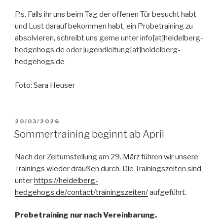
P.s. Falls ihr uns beim Tag der offenen Tür besucht habt
und Lust darauf bekommen habt, ein Probetraining zu
absolvieren, schreibt uns gerne unter info[at]heidelberg-
hedgehogs.de oder jugendleitung[at]heidelberg-
hedgehogs.de
Foto: Sara Heuser
VERÖFFENTLICHT
20/03/2026
AM
Sommertraining beginnt ab April
Nach der Zeitumstellung am 29. März führen wir unsere
Trainings wieder draußen durch. Die Trainingszeiten sind
unter
https://heidelberg-
hedgehogs.de/contact/trainingszeiten/
aufgeführt.
Probetraining nur nach Vereinbarung.