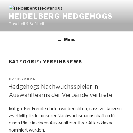
Zum
Inhalt
HEIDELBERG HEDGEHOGS
springen
Baseball & Softball
Menü
KATEGORIE:
VEREINSNEWS
VERÖFFENTLICHT
07/05/2026
AM
Hedgehogs Nachwuchsspieler in
Auswahlteams der Verbände vertreten
Mit großer Freude dürfen wir berichten, dass vor kurzem
zwei Mitglieder unserer Nachwuchsmannschaften für
einen Platz in einem Auswahlteam ihrer Altersklasse
nominiert wurden.