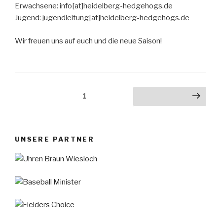
Erwachsene: info[at]heidelberg-hedgehogs.de
Jugend: jugendleitung[at]heidelberg-hedgehogs.de
Wir freuen uns auf euch und die neue Saison!
Seitennummerierung
Seite
1
Nächste Seite
der
Beiträge
UNSERE PARTNER