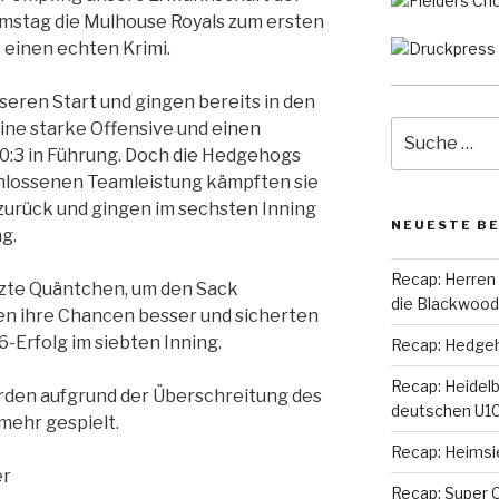
stag die Mulhouse Royals zum ersten
t einen echten Krimi.
eren Start und gingen bereits in den
Suche
ine starke Offensive und einen
nach:
:3 in Führung. Doch die Hedgehogs
chlossenen Teamleistung kämpften sie
 zurück und gingen im sechsten Inning
NEUESTE B
g.
Recap: Herren
tzte Quäntchen, um den Sack
die Blackwoo
en ihre Chancen besser und sicherten
6-Erfolg im siebten Inning.
Recap: Hedgeho
Recap: Heidel
urden aufgrund der Überschreitung des
deutschen U10
 mehr gespielt.
Recap: Heimsi
er
Recap: Super C