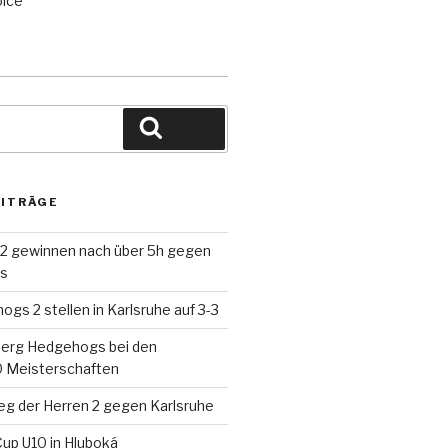
Suche
EITRÄGE
 2 gewinnen nach über 5h gegen
ds
gs 2 stellen in Karlsruhe auf 3-3
berg Hedgehogs bei den
 Meisterschaften
eg der Herren 2 gegen Karlsruhe
up U10 in Hluboká