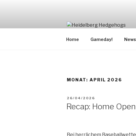
Zum
Inhalt
springen
Home
Gameday!
News
MONAT:
APRIL 2026
VERÖFFENTLICHT
26/04/2026
AM
Recap: Home Opene
Bei herrlichem Baseballwette