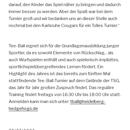
darauf, den Kinder das Spiel näher zu bringen und dadurch
immer besser zu werden. Aber der Spaß war bei dem
Turnier groß und wir bedanken uns an dieser Stelle auch
nochmal bei den Karlsruhe Cougars für ein Tolles Turnier.“
Tee-Ball eignet sich für die Grundlagenausbildung junger
Sportler, da es sowohl Elemente von Rückschlag,- als
auch Wurfspielen enthält und auch spielerisch-implizites,
sportlichspielübergreifendes Lernen fördert. Ein
Highlight des Jahres ist das bereits zum fünften Mal
stattfindende Tee-Ball-Turnier auf dem Gelände der TSG,
das Jahr für Jahr großen Zuspruch findet. Das reguläre
Training findet freitags von 16:30 Uhr bis 18:00 Uhr statt.
Anmelden kann man sich unter:
tball@heidelberg-
hedgehogs.de
VERÖFFENTLICHT
06/07/2022