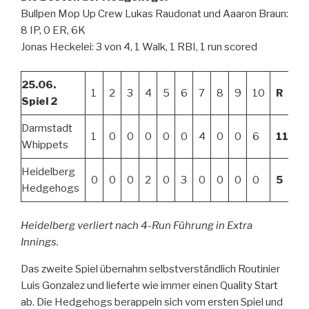
Bullpen Mop Up Crew Lukas Raudonat und Aaaron Braun:
8 IP, 0 ER, 6K
Jonas Heckelei: 3 von 4, 1 Walk, 1 RBI, 1 run scored
25.06.
1
2
3
4
5
6
7
8
9
10
R
H
Spiel 2
Darmstadt
1
0
0
0
0
0
4
0
0
6
11
1
Whippets
Heidelberg
0
0
0
2
0
3
0
0
0
0
5
7
Hedgehogs
Heidelberg verliert nach 4-Run Führung in Extra
Innings.
Das zweite Spiel übernahm selbstverständlich Routinier
Luis Gonzalez und lieferte wie immer einen Quality Start
ab. Die Hedgehogs berappeln sich vom ersten Spiel und