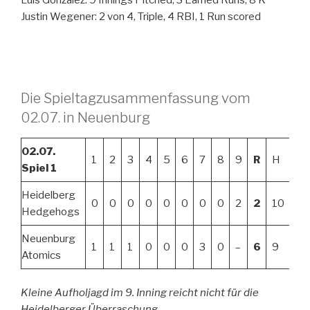
Luis Gonzalez: 9 Innings Pitched, 3 Earned Runs, 8 K
Justin Wegener: 2 von 4, Triple, 4 RBI, 1 Run scored
Die Spieltagzusammenfassung vom
02.07. in Neuenburg
02.07.
1
2
3
4
5
6
7
8
9
R
H
E
Spiel 1
Heidelberg
0
0
0
0
0
0
0
0
2
2
10
2
Hedgehogs
Neuenburg
1
1
1
0
0
0
3
0
–
6
9
2
Atomics
Kleine Aufholjagd im 9. Inning reicht nicht für die
Heidelberger Überraschung.