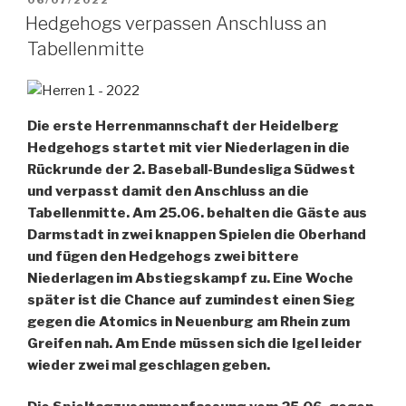
AM
Hedgehogs verpassen Anschluss an
Tabellenmitte
Die erste Herrenmannschaft der Heidelberg
Hedgehogs startet mit vier Niederlagen in die
Rückrunde der 2. Baseball-Bundesliga Südwest
und verpasst damit den Anschluss an die
Tabellenmitte. Am 25.06. behalten die Gäste aus
Darmstadt in zwei knappen Spielen die Oberhand
und fügen den Hedgehogs zwei bittere
Niederlagen im Abstiegskampf zu. Eine Woche
später ist die Chance auf zumindest einen Sieg
gegen die Atomics in Neuenburg am Rhein zum
Greifen nah. Am Ende müssen sich die Igel leider
wieder zwei mal geschlagen geben.