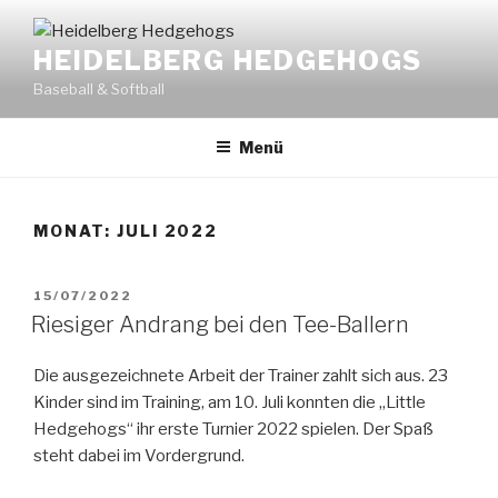
Zum
Inhalt
HEIDELBERG HEDGEHOGS
springen
Baseball & Softball
Menü
MONAT:
JULI 2022
VERÖFFENTLICHT
15/07/2022
AM
Riesiger Andrang bei den Tee-Ballern
Die ausgezeichnete Arbeit der Trainer zahlt sich aus. 23
Kinder sind im Training, am 10. Juli konnten die „Little
Hedgehogs“ ihr erste Turnier 2022 spielen. Der Spaß
steht dabei im Vordergrund.