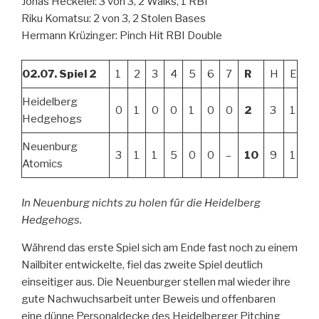
Jonas Heckelei: 3 von 3, 2 Walks, 1 RBI
Riku Komatsu: 2 von 3, 2 Stolen Bases
Hermann Krüzinger: Pinch Hit RBI Double
02.07. Spiel 2
1
2
3
4
5
6
7
R
H
E
Heidelberg
0
1
0
0
1
0
0
2
3
1
Hedgehogs
Neuenburg
3
1
1
5
0
0
–
10
9
1
Atomics
In Neuenburg nichts zu holen für die Heidelberg
Hedgehogs.
Während das erste Spiel sich am Ende fast noch zu einem
Nailbiter entwickelte, fiel das zweite Spiel deutlich
einseitiger aus. Die Neuenburger stellen mal wieder ihre
gute Nachwuchsarbeit unter Beweis und offenbaren
eine dünne Personaldecke des Heidelberger Pitching