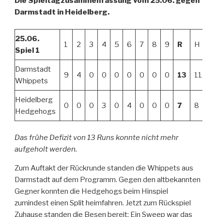
Die Spieltagzusammenfassung vom 25.06. gegen
Darmstadt in Heidelberg.
25.06.
1
2
3
4
5
6
7
8
9
R
H
E
Spiel 1
Darmstadt
9
4
0
0
0
0
0
0
0
13
11
2
Whippets
Heidelberg
0
0
0
3
0
4
0
0
0
7
8
2
Hedgehogs
Das frühe Defizit von 13 Runs konnte nicht mehr
aufgeholt werden.
Zum Auftakt der Rückrunde standen die Whippets aus
Darmstadt auf dem Programm. Gegen den altbekannten
Gegner konnten die Hedgehogs beim Hinspiel
zumindest einen Split heimfahren. Jetzt zum Rückspiel
Zuhause standen die Besen bereit: Ein Sweep war das