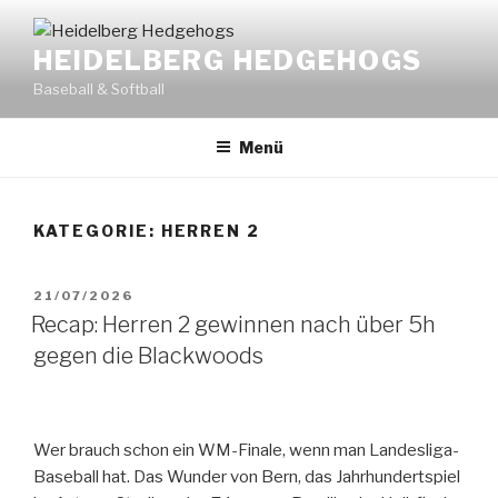
Zum
Inhalt
HEIDELBERG HEDGEHOGS
springen
Baseball & Softball
Menü
KATEGORIE:
HERREN 2
VERÖFFENTLICHT
21/07/2026
AM
Recap: Herren 2 gewinnen nach über 5h
gegen die Blackwoods
Wer brauch schon ein WM-Finale, wenn man Landesliga-
Baseball hat. Das Wunder von Bern, das Jahrhundertspiel