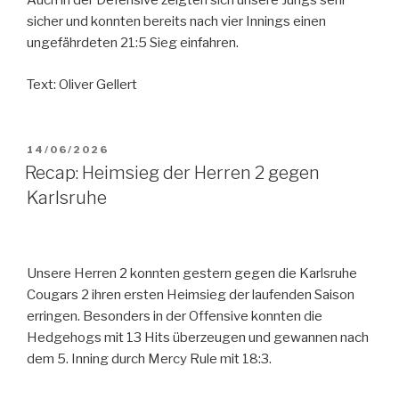
Auch in der Defensive zeigten sich unsere Jungs sehr
sicher und konnten bereits nach vier Innings einen
ungefährdeten 21:5 Sieg einfahren.
Text: Oliver Gellert
VERÖFFENTLICHT
14/06/2026
AM
Recap: Heimsieg der Herren 2 gegen
Karlsruhe
Unsere Herren 2 konnten gestern gegen die Karlsruhe
Cougars 2 ihren ersten Heimsieg der laufenden Saison
erringen. Besonders in der Offensive konnten die
Hedgehogs mit 13 Hits überzeugen und gewannen nach
dem 5. Inning durch Mercy Rule mit 18:3.