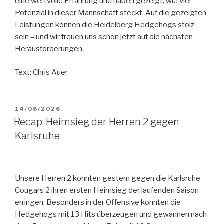
eine wertvolle Erfahrung und haben gezeigt, wie viel
Potenzial in dieser Mannschaft steckt. Auf die gezeigten
Leistungen können die Heidelberg Hedgehogs stolz
sein – und wir freuen uns schon jetzt auf die nächsten
Herausforderungen.
Text: Chris Auer
VERÖFFENTLICHT
14/06/2026
AM
Recap: Heimsieg der Herren 2 gegen
Karlsruhe
Unsere Herren 2 konnten gestern gegen die Karlsruhe
Cougars 2 ihren ersten Heimsieg der laufenden Saison
erringen. Besonders in der Offensive konnten die
Hedgehogs mit 13 Hits überzeugen und gewannen nach