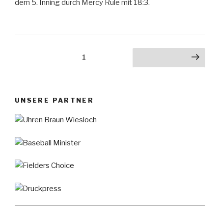
dem 5. Inning durch Mercy Rule mit 18:3.
Seitennummerierung
Seite
1
Nächste Seite
der
Beiträge
UNSERE PARTNER