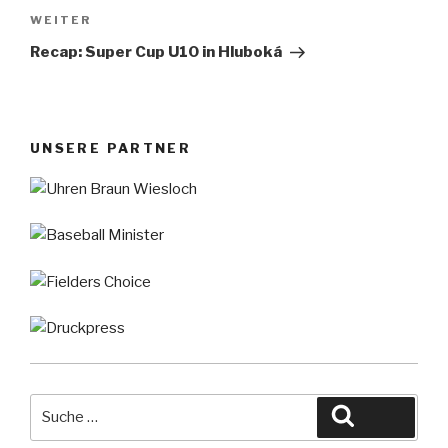
Nächster
WEITER
Beitrag
Recap: Super Cup U10 in Hluboká
UNSERE PARTNER
Suche
Suche
nach: