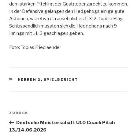
dem starken Pitching der Gastgeber zurecht zu kommen.
In der Defensive gelangen den Hedgehogs einige gute
Aktionen, wie etwa ein ansehnliches 1-3-2 Double Play.
Schlussendlich mussten sich die Hedgehogs nach 9
Innings mit 11-3 geschlagen geben.
Foto: Tobias Friedlaender
KATEGORIEN
HERREN 2
,
SPIELBERICHT
Beitragsnavigation
Vorheriger
ZURÜCK
Beitrag
Deutsche Meisterschaft U10 Coach Pitch
13./14.06.2026