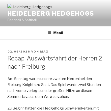
Zum
Inhalt
HEIDELBERG HEDGEHOGS
springen
Baseball & Softball
Menü
VERÖFFENTLICHT
02/06/2026
VON
MAX
AM
Recap: Auswärtsfahrt der Herren 2
nach Freiburg
Am Sonntag waren unsere zweiten Herren bei den
Freiburg Knights zu Gast. Das Spiel wurde zwei Stunden
nach vorne verlegt, um der großen Hitze an diesem
Sommertag aus dem Weg zu gehen.
Zu Beginn hatten die Hedgehogs Schwierigkeiten, mit