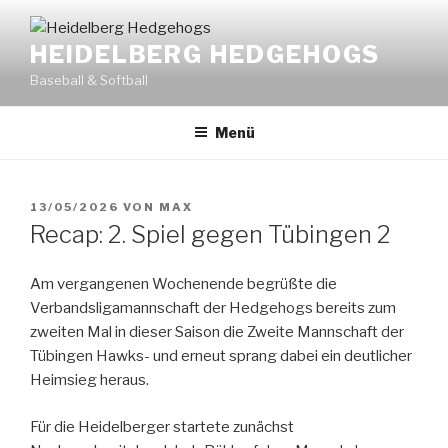
Zum
Inhalt
HEIDELBERG HEDGEHOGS
springen
Baseball & Softball
Menü
VERÖFFENTLICHT
13/05/2026
VON
MAX
AM
Recap: 2. Spiel gegen Tübingen 2
Am vergangenen Wochenende begrüßte die
Verbandsligamannschaft der Hedgehogs bereits zum
zweiten Mal in dieser Saison die Zweite Mannschaft der
Tübingen Hawks- und erneut sprang dabei ein deutlicher
Heimsieg heraus.
Für die Heidelberger startete zunächst