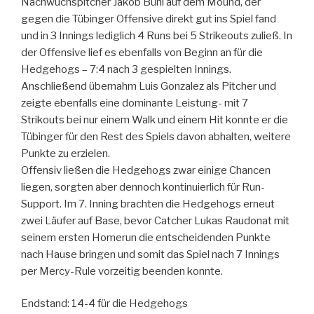
Nachwuchspitcher Jakob Bühl auf dem Mound, der
gegen die Tübinger Offensive direkt gut ins Spiel fand
und in 3 Innings lediglich 4 Runs bei 5 Strikeouts zuließ. In
der Offensive lief es ebenfalls von Beginn an für die
Hedgehogs – 7:4 nach 3 gespielten Innings.
Anschließend übernahm Luis Gonzalez als Pitcher und
zeigte ebenfalls eine dominante Leistung- mit 7
Strikouts bei nur einem Walk und einem Hit konnte er die
Tübinger für den Rest des Spiels davon abhalten, weitere
Punkte zu erzielen.
Offensiv ließen die Hedgehogs zwar einige Chancen
liegen, sorgten aber dennoch kontinuierlich für Run-
Support. Im 7. Inning brachten die Hedgehogs erneut
zwei Läufer auf Base, bevor Catcher Lukas Raudonat mit
seinem ersten Homerun die entscheidenden Punkte
nach Hause bringen und somit das Spiel nach 7 Innings
per Mercy-Rule vorzeitig beenden konnte.
Endstand: 14-4 für die Hedgehogs