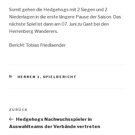
Somit gehen die Hedgehogs mit 2 Siegen und 2
Niederlagen in die erste längere Pause der Saison. Das
nächste Spiel ist dann am 07. Juni zu Gast bei den
Herrenberg Wanderers.
Bericht: Tobias Friedlaender
KATEGORIEN
HERREN 1
,
SPIELBERICHT
Beitragsnavigation
Vorheriger
ZURÜCK
Beitrag
Hedgehogs Nachwuchsspieler in
Auswahlteams der Verbände vertreten