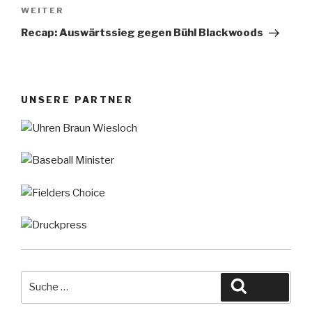
Nächster
WEITER
Beitrag
Recap: Auswärtssieg gegen Bühl Blackwoods
UNSERE PARTNER
Suche
Suche
nach: