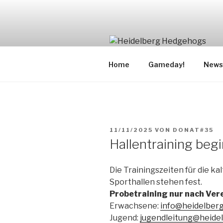
Zum
Inhalt
springen
Home
Gameday!
News
VERÖFFENTLICHT
11/11/2025
VON
DONAT#35
AM
Hallentraining beg
Die Trainingszeiten für die ka
Sporthallen stehen fest.
Probetraining nur nach Ver
Erwachsene:
info@heidelber
Jugend:
jugendleitung@heide