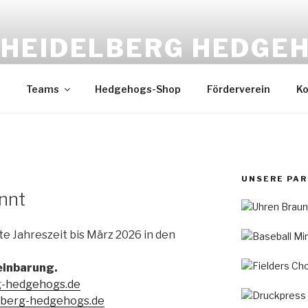
HEIDELBERG HEDGE
Baseball & Softball
Teams
Hedgehogs-Shop
Förderverein
Ko
UNSERE PA
innt
lte Jahreszeit bis März 2026 in den
einbarung.
g-hedgehogs.de
lberg-hedgehogs.de