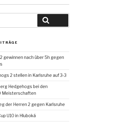
Suche
EITRÄGE
 2 gewinnen nach über 5h gegen
ds
gs 2 stellen in Karlsruhe auf 3-3
berg Hedgehogs bei den
 Meisterschaften
eg der Herren 2 gegen Karlsruhe
up U10 in Hluboká