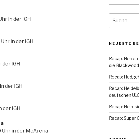
Suche
Uhr in der IGH
nach:
 Uhr in der IGH
NEUESTE B
Recap: Herren
n der IGH
die Blackwoo
Recap: Hedgeho
in der IGH
Recap: Heidel
deutschen U10
Recap: Heimsi
n der IGH
Recap: Super C
ga
0 Uhr in der McArena