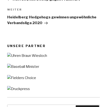
Nächster
WEITER
Beitrag
Heidelberg Hedgehogs gewinnen ungewöhnliche
Verbandsliga 2020
UNSERE PARTNER