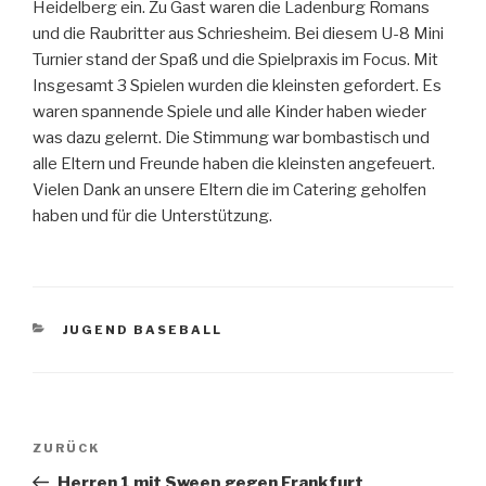
Heidelberg ein. Zu Gast waren die Ladenburg Romans
und die Raubritter aus Schriesheim. Bei diesem U-8 Mini
Turnier stand der Spaß und die Spielpraxis im Focus. Mit
Insgesamt 3 Spielen wurden die kleinsten gefordert. Es
waren spannende Spiele und alle Kinder haben wieder
was dazu gelernt. Die Stimmung war bombastisch und
alle Eltern und Freunde haben die kleinsten angefeuert.
Vielen Dank an unsere Eltern die im Catering geholfen
haben und für die Unterstützung.
KATEGORIEN
JUGEND BASEBALL
Beitragsnavigation
Vorheriger
ZURÜCK
Beitrag
Herren 1 mit Sweep gegen Frankfurt