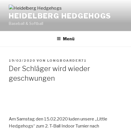
Zum
Inhalt
HEIDELBERG HEDGEHOGS
springen
Baseball & Softball
Menü
VERÖFFENTLICHT
19/02/2020
VON
LONGBOARDER71
AM
Der Schläger wird wieder
geschwungen
Am Samstag den 15.02.2020 luden unsere „Little
Hedgehogs“ zum 2. T-Ball Indoor Turnier nach