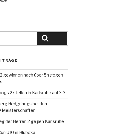
Suche
EITRÄGE
 2 gewinnen nach über 5h gegen
ds
gs 2 stellen in Karlsruhe auf 3-3
berg Hedgehogs bei den
 Meisterschaften
eg der Herren 2 gegen Karlsruhe
up U10 in Hluboká