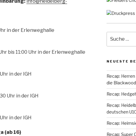
einbarung:
info@heidelberg-
Uhr in der Erlenweghalle
Suche
nach:
hr bis 11:00 Uhr in der Erlenweghalle
NEUESTE B
 Uhr in der IGH
Recap: Herren
die Blackwoo
Recap: Hedgeho
30 Uhr in der IGH
Recap: Heidel
deutschen U10
 Uhr in der IGH
Recap: Heimsi
a (ab 16)
Recap: Super C