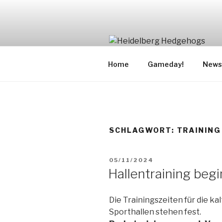
Zum
Inhalt
springen
Home
Gameday!
News
SCHLAGWORT:
TRAINING
VERÖFFENTLICHT
05/11/2024
AM
Hallentraining begi
Die Trainingszeiten für die ka
Sporthallen stehen fest.