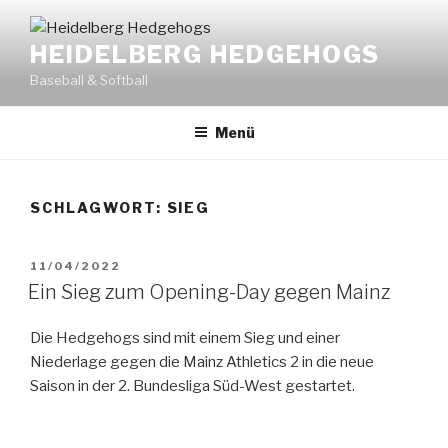
Zum
Inhalt
HEIDELBERG HEDGEHOGS
springen
Baseball & Softball
Menü
SCHLAGWORT:
SIEG
VERÖFFENTLICHT
11/04/2022
AM
Ein Sieg zum Opening-Day gegen Mainz
Die Hedgehogs sind mit einem Sieg und einer
Niederlage gegen die Mainz Athletics 2 in die neue
Saison in der 2. Bundesliga Süd-West gestartet.