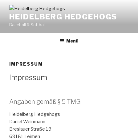
Zum
Inhalt
HEIDELBERG HEDGEHOGS
springen
Baseball & Softball
Menü
IMPRESSUM
Impressum
Angaben gemäß § 5 TMG
Heidelberg Hedgehogs
Daniel Weinmann
Breslauer Straße 19
69181 Leimen